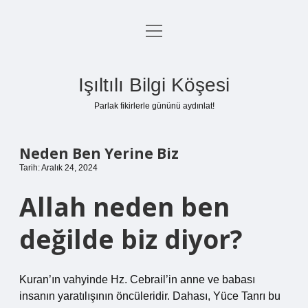
menüyü
Anasayfa
aç
Gizlilik Politikası
Işıltılı Bilgi Köşesi
Yasal Uyarı
Parlak fikirlerle gününü aydınlat!
Hakkımızda
Neden Ben Yerine Biz
Tarih: Aralık 24, 2024
Allah neden ben
değilde biz diyor?
Kuran’ın vahyinde Hz. Cebrail’in anne ve babası
insanın yaratılışının öncüleridir. Dahası, Yüce Tanrı bu