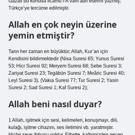
Gazali bu konuda İlcâmü’l-A’vâm adlı eserini yazmış;
Türkçe’ye tercüme edilmiştir.
Allah en çok neyin üzerine
yemin etmiştir?
Tanrı her zaman en büyüktür; Allah, Kur’an için
Kendisini bildirmektedir (Nisa Suresi 65; Yunus Suresi
53; Hicr Suresi 92; Meryem Suresi 68; Sebe Suresi 3;
Zariyat Suresi 23; Tegābün Suresi 7; Meâric Suresi 40;
Leyl Suresi 3). (Vakıa Suresi 77; Tur Suresi 2; Yasin
Suresi 2; Sad Suresi 1; Kaf Suresi 2);
Allah beni nasıl duyar?
1 Allah, işitmek için sesi, kelimeleri, konuşmayı, dili,
kulağı, işitme cihazını, ses iletimini vb. yaratmıştır.
Hiçbir şeye ihtiyacı yoktur. Elbette, kalbimizden geçen