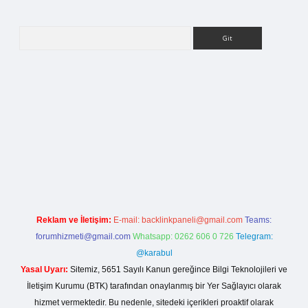
Arama
tesi
Reklam ve İletişim:
E-mail:
backlinkpaneli@gmail.com
Teams:
forumhizmeti@gmail.com
Whatsapp: 0262 606 0 726
Telegram:
@karabul
Yasal Uyarı:
Sitemiz, 5651 Sayılı Kanun gereğince Bilgi Teknolojileri ve
İletişim Kurumu (BTK) tarafından onaylanmış bir Yer Sağlayıcı olarak
hizmet vermektedir. Bu nedenle, sitedeki içerikleri proaktif olarak