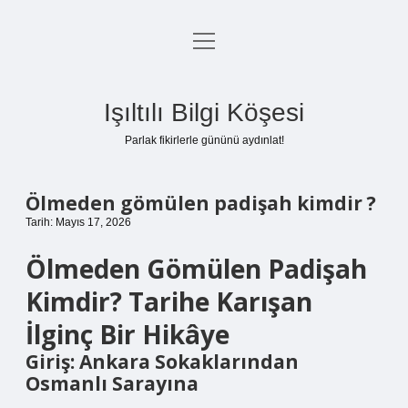
menüyü
Anasayfa
aç
Gizlilik Politikası
Işıltılı Bilgi Köşesi
Yasal Uyarı
Parlak fikirlerle gününü aydınlat!
Hakkımızda
Ölmeden gömülen padişah kimdir ?
Tarih: Mayıs 17, 2026
Ölmeden Gömülen Padişah
Kimdir? Tarihe Karışan
İlginç Bir Hikâye
Giriş: Ankara Sokaklarından
Osmanlı Sarayına