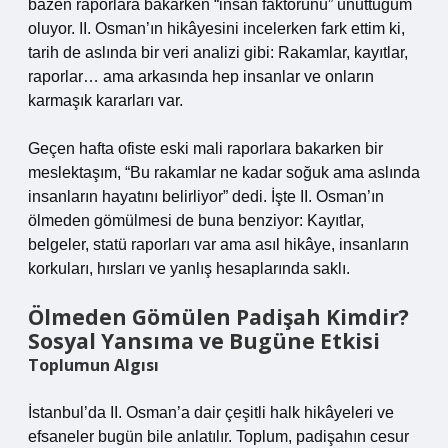
bazen raporlara bakarken “insan faktörünü” unuttuğum
oluyor. II. Osman’ın hikâyesini incelerken fark ettim ki,
tarih de aslında bir veri analizi gibi: Rakamlar, kayıtlar,
raporlar… ama arkasında hep insanlar ve onların
karmaşık kararları var.
Geçen hafta ofiste eski mali raporlara bakarken bir
meslektaşım, “Bu rakamlar ne kadar soğuk ama aslında
insanların hayatını belirliyor” dedi. İşte II. Osman’ın
ölmeden gömülmesi de buna benziyor: Kayıtlar,
belgeler, statü raporları var ama asıl hikâye, insanların
korkuları, hırsları ve yanlış hesaplarında saklı.
Ölmeden Gömülen Padişah Kimdir?
Sosyal Yansıma ve Bugüne Etkisi
Toplumun Algısı
İstanbul’da II. Osman’a dair çeşitli halk hikâyeleri ve
efsaneler bugün bile anlatılır. Toplum, padişahın cesur