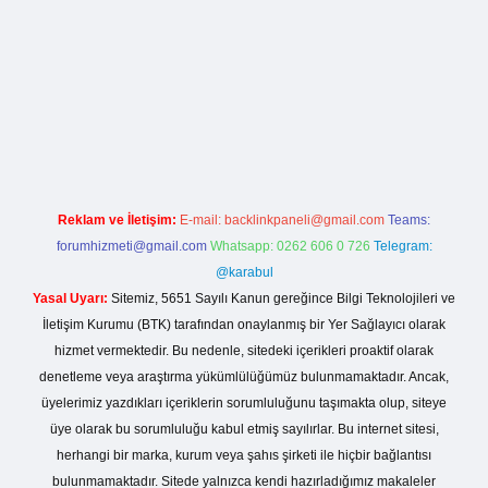
is sitesi
Reklam ve İletişim:
E-mail:
backlinkpaneli@gmail.com
Teams:
forumhizmeti@gmail.com
Whatsapp: 0262 606 0 726
Telegram:
@karabul
Yasal Uyarı:
Sitemiz, 5651 Sayılı Kanun gereğince Bilgi Teknolojileri ve
İletişim Kurumu (BTK) tarafından onaylanmış bir Yer Sağlayıcı olarak
hizmet vermektedir. Bu nedenle, sitedeki içerikleri proaktif olarak
denetleme veya araştırma yükümlülüğümüz bulunmamaktadır. Ancak,
üyelerimiz yazdıkları içeriklerin sorumluluğunu taşımakta olup, siteye
üye olarak bu sorumluluğu kabul etmiş sayılırlar. Bu internet sitesi,
herhangi bir marka, kurum veya şahıs şirketi ile hiçbir bağlantısı
bulunmamaktadır. Sitede yalnızca kendi hazırladığımız makaleler