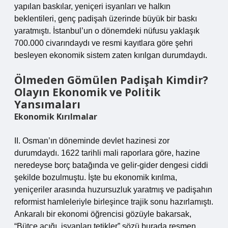
yapılan baskılar, yeniçeri isyanları ve halkın
beklentileri, genç padişah üzerinde büyük bir baskı
yaratmıştı. İstanbul’un o dönemdeki nüfusu yaklaşık
700.000 civarındaydı ve resmi kayıtlara göre şehri
besleyen ekonomik sistem zaten kırılgan durumdaydı.
Ölmeden Gömülen Padişah Kimdir?
Olayın Ekonomik ve Politik
Yansımaları
Ekonomik Kırılmalar
II. Osman’ın döneminde devlet hazinesi zor
durumdaydı. 1622 tarihli mali raporlara göre, hazine
neredeyse borç batağında ve gelir-gider dengesi ciddi
şekilde bozulmuştu. İşte bu ekonomik kırılma,
yeniçeriler arasında huzursuzluk yaratmış ve padişahın
reformist hamleleriyle birleşince trajik sonu hazırlamıştı.
Ankaralı bir ekonomi öğrencisi gözüyle bakarsak,
“Bütçe açığı, isyanları tetikler” sözü burada resmen