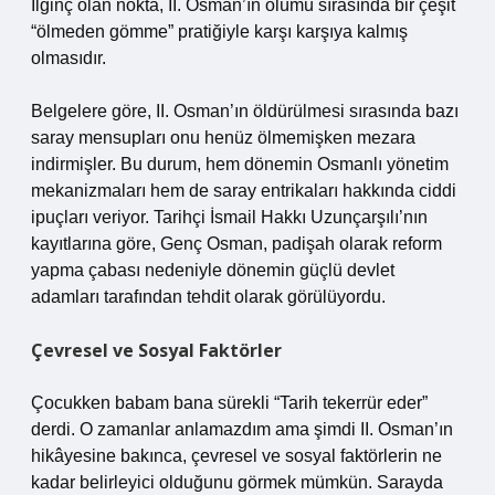
İlginç olan nokta, II. Osman’ın ölümü sırasında bir çeşit
“ölmeden gömme” pratiğiyle karşı karşıya kalmış
olmasıdır.
Belgelere göre, II. Osman’ın öldürülmesi sırasında bazı
saray mensupları onu henüz ölmemişken mezara
indirmişler. Bu durum, hem dönemin Osmanlı yönetim
mekanizmaları hem de saray entrikaları hakkında ciddi
ipuçları veriyor. Tarihçi İsmail Hakkı Uzunçarşılı’nın
kayıtlarına göre, Genç Osman, padişah olarak reform
yapma çabası nedeniyle dönemin güçlü devlet
adamları tarafından tehdit olarak görülüyordu.
Çevresel ve Sosyal Faktörler
Çocukken babam bana sürekli “Tarih tekerrür eder”
derdi. O zamanlar anlamazdım ama şimdi II. Osman’ın
hikâyesine bakınca, çevresel ve sosyal faktörlerin ne
kadar belirleyici olduğunu görmek mümkün. Sarayda