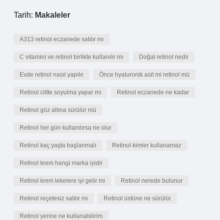
Tarih:
Makaleler
A313 retinol eczanede satılır mı
C vitamini ve retinol birlikte kullanılır mı
Doğal retinol nedir
Evde retinol nasıl yapılır
Önce hyaluronik asit mi retinol mü
Retinol ciltte soyulma yapar mı
Retinol eczanede ne kadar
Retinol göz altına sürülür mü
Retinol her gün kullanılırsa ne olur
Retinol kaç yaşta başlanmalı
Retinol kimler kullanamaz
Retinol krem hangi marka iyidir
Retinol krem lekelere iyi gelir mi
Retinol nerede bulunur
Retinol reçetesiz satılır mı
Retinol üstüne ne sürülür
Retinol yerine ne kullanabilirim