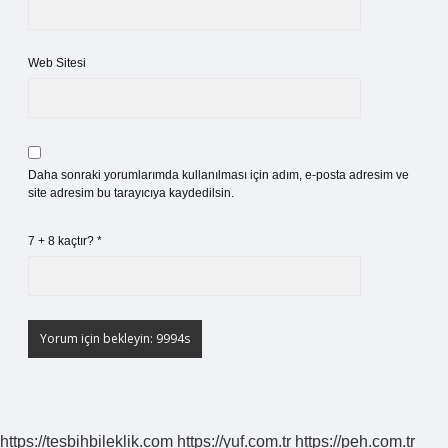
Web Sitesi
Daha sonraki yorumlarımda kullanılması için adım, e-posta adresim ve
site adresim bu tarayıcıya kaydedilsin.
7 + 8 kaçtır?
*
https://tesbihbileklik.com
https://yuf.com.tr
https://peh.com.tr