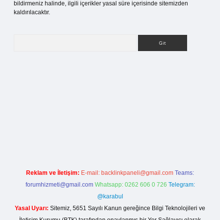
bildirmeniz halinde, ilgili içerikler yasal süre içerisinde sitemizden
kaldırılacaktır.
Arama
t bahis sitesi
Reklam ve İletişim:
E-mail:
backlinkpaneli@gmail.com
Teams:
forumhizmeti@gmail.com
Whatsapp: 0262 606 0 726
Telegram:
@karabul
Yasal Uyarı:
Sitemiz, 5651 Sayılı Kanun gereğince Bilgi Teknolojileri ve