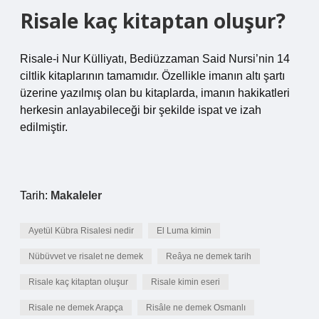
Risale kaç kitaptan oluşur?
Risale-i Nur Külliyatı, Bediüzzaman Said Nursi’nin 14
ciltlik kitaplarının tamamıdır. Özellikle imanın altı şartı
üzerine yazılmış olan bu kitaplarda, imanın hakikatleri
herkesin anlayabileceği bir şekilde ispat ve izah
edilmiştir.
Tarih:
Makaleler
Ayetül Kübra Risalesi nedir
El Luma kimin
Nübüvvet ve risalet ne demek
Reâya ne demek tarih
Risale kaç kitaptan oluşur
Risale kimin eseri
Risale ne demek Arapça
Risâle ne demek Osmanlı