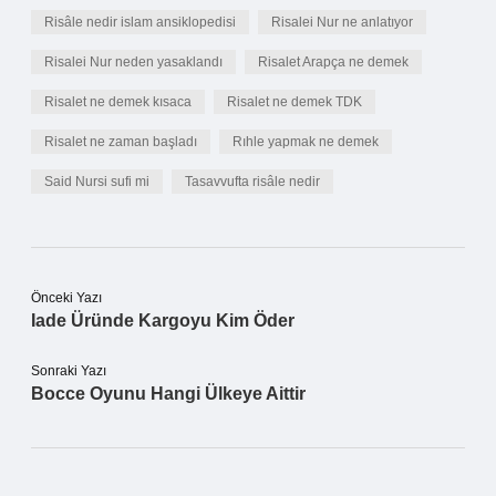
Risâle nedir islam ansiklopedisi
Risalei Nur ne anlatıyor
Risalei Nur neden yasaklandı
Risalet Arapça ne demek
Risalet ne demek kısaca
Risalet ne demek TDK
Risalet ne zaman başladı
Rıhle yapmak ne demek
Said Nursi sufi mi
Tasavvufta risâle nedir
Önceki Yazı
Iade Üründe Kargoyu Kim Öder
Sonraki Yazı
Bocce Oyunu Hangi Ülkeye Aittir