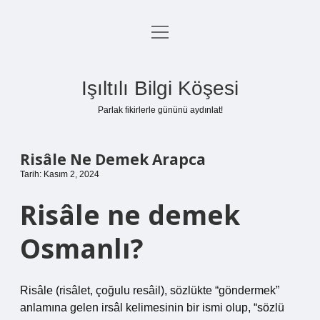
menüyü
Anasayfa
aç
Gizlilik Politikası
Işıltılı Bilgi Köşesi
Yasal Uyarı
Parlak fikirlerle gününü aydınlat!
Hakkımızda
Risâle Ne Demek Arapca
Tarih: Kasım 2, 2024
Risâle ne demek
Osmanlı?
Risâle (risâlet, çoğulu resâil), sözlükte “göndermek”
anlamına gelen irsâl kelimesinin bir ismi olup, “sözlü