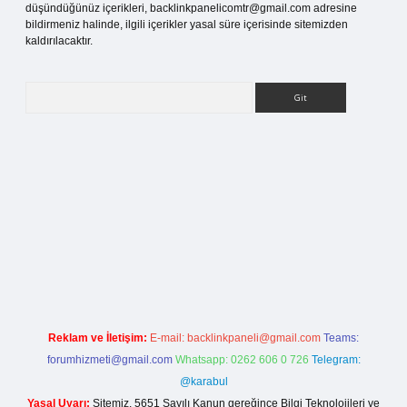
düşündüğünüz içerikleri,
backlinkpanelicomtr@gmail.com
adresine
bildirmeniz halinde, ilgili içerikler yasal süre içerisinde sitemizden
kaldırılacaktır.
Arama
sitesi
Reklam ve İletişim:
E-mail:
backlinkpaneli@gmail.com
Teams:
forumhizmeti@gmail.com
Whatsapp: 0262 606 0 726
Telegram:
@karabul
Yasal Uyarı:
Sitemiz, 5651 Sayılı Kanun gereğince Bilgi Teknolojileri ve