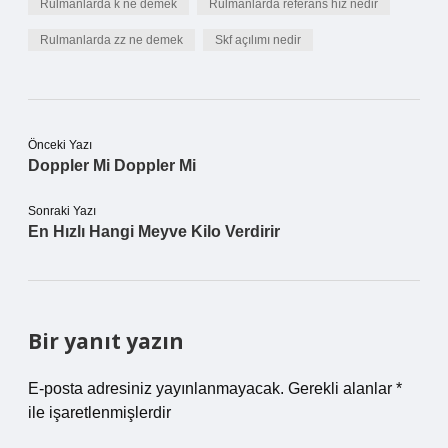
Rulmanlarda k ne demek
Rulmanlarda referans hız nedir
Rulmanlarda zz ne demek
Skf açılımı nedir
Önceki Yazı
Doppler Mi Doppler Mi
Sonraki Yazı
En Hızlı Hangi Meyve Kilo Verdirir
Bir yanıt yazın
E-posta adresiniz yayınlanmayacak.
Gerekli alanlar
*
ile işaretlenmişlerdir