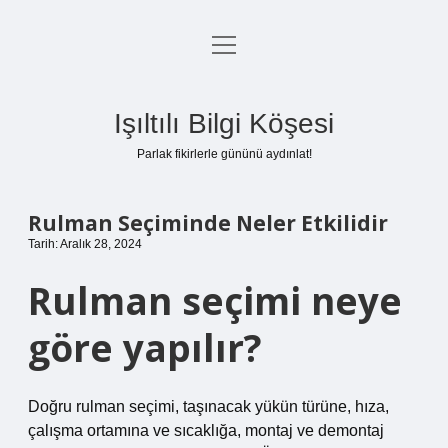
menüyü
Anasayfa
aç
Gizlilik Politikası
Işıltılı Bilgi Köşesi
Yasal Uyarı
Parlak fikirlerle gününü aydınlat!
Hakkımızda
Rulman Seçiminde Neler Etkilidir
Tarih: Aralık 28, 2024
Rulman seçimi neye
göre yapılır?
Doğru rulman seçimi, taşınacak yükün türüne, hıza,
çalışma ortamına ve sıcaklığa, montaj ve demontaj