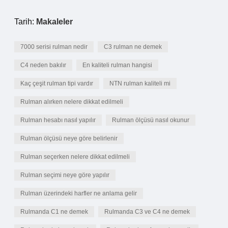
Tarih:
Makaleler
7000 serisi rulman nedir
C3 rulman ne demek
C4 neden bakılır
En kaliteli rulman hangisi
Kaç çeşit rulman tipi vardır
NTN rulman kaliteli mi
Rulman alırken nelere dikkat edilmeli
Rulman hesabı nasıl yapılır
Rulman ölçüsü nasıl okunur
Rulman ölçüsü neye göre belirlenir
Rulman seçerken nelere dikkat edilmeli
Rulman seçimi neye göre yapılır
Rulman üzerindeki harfler ne anlama gelir
Rulmanda C1 ne demek
Rulmanda C3 ve C4 ne demek