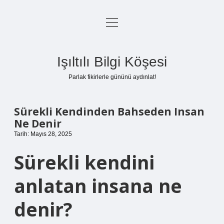
menüyü
Anasayfa
aç
Gizlilik Politikası
Işıltılı Bilgi Köşesi
Yasal Uyarı
Parlak fikirlerle gününü aydınlat!
Hakkımızda
Sürekli Kendinden Bahseden Insan
Ne Denir
Tarih: Mayıs 28, 2025
Sürekli kendini
anlatan insana ne
denir?