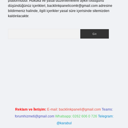
platformudur. Hukuka ve yasal düzenlemelere aykırı olduğunu
düşündüğünüz içerikleri,
backlinkpanelicomtr@gmail.com
adresine
bildirmeniz halinde, ilgili içerikler yasal süre içerisinde sitemizden
kaldırılacaktır.
Arama
s sitesi
Reklam ve İletişim:
E-mail:
backlinkpaneli@gmail.com
Teams:
forumhizmeti@gmail.com
Whatsapp: 0262 606 0 726
Telegram:
@karabul