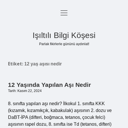
menüyü
Anasayfa
aç
Gizlilik Politikası
Işıltılı Bilgi Köşesi
Yasal Uyarı
Parlak fikirlerle gününü aydınlat!
Hakkımızda
Etiket:
12 yaş aşısı nedir
12 Yaşında Yapılan Aşı Nedir
Tarih: Kasım 22, 2024
8. sınıfta yapılan aşı nedir? İlkokul 1. sınıfta KKK
(kızamık, kızamıkçık, kabakulak) aşısının 2. dozu ve
DaBT-İPA (difteri, boğmaca, tetanos, çocuk felci)
aşısının rapel dozu, 8. sınıfta ise Td (tetanos, difteri)