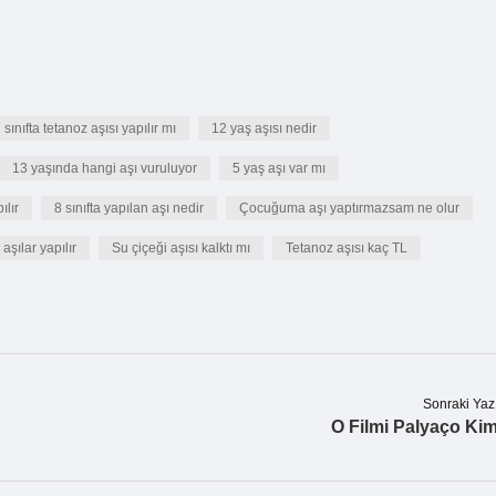
 sınıfta tetanoz aşısı yapılır mı
12 yaş aşısı nedir
13 yaşında hangi aşı vuruluyor
5 yaş aşı var mı
ılır
8 sınıfta yapılan aşı nedir
Çocuğuma aşı yaptırmazsam ne olur
aşılar yapılır
Su çiçeği aşısı kalktı mı
Tetanoz aşısı kaç TL
Sonraki Yaz
O Filmi Palyaço Ki