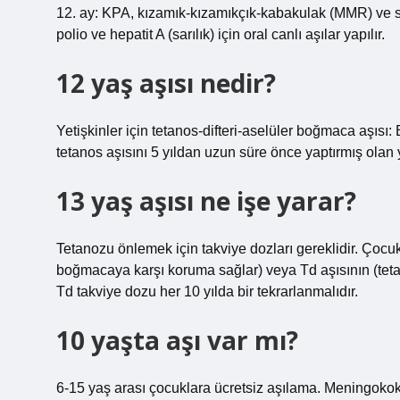
12. ay: KPA, kızamık-kızamıkçık-kabakulak (MMR) ve suçi
polio ve hepatit A (sarılık) için oral canlı aşılar yapılır.
12 yaş aşısı nedir?
Yetişkinler için tetanos-difteri-aselüler boğmaca aşısı:
tetanos aşısını 5 yıldan uzun süre önce yaptırmış olan 
13 yaş aşısı ne işe yarar?
Tetanozu önlemek için takviye dozları gereklidir. Çocukl
boğmacaya karşı koruma sağlar) veya Td aşısının (tetan
Td takviye dozu her 10 yılda bir tekrarlanmalıdır.
10 yaşta aşı var mı?
6-15 yaş arası çocuklara ücretsiz aşılama. Meningokokl