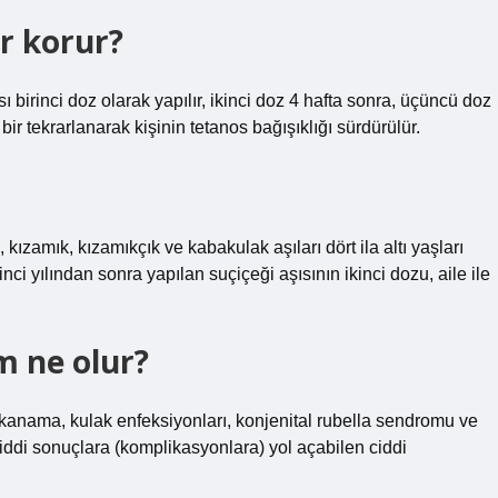
ar korur?
 birinci doz olarak yapılır, ikinci doz 4 hafta sonra, üçüncü doz
ir tekrarlanarak kişinin tetanos bağışıklığı sürdürülür.
ızamık, kızamıkçık ve kabakulak aşıları dört ila altı yaşları
ci yılından sonra yapılan suçiçeği aşısının ikinci dozu, aile ile
 ne olur?
ük, kanama, kulak enfeksiyonları, konjenital rubella sendromu ve
iddi sonuçlara (komplikasyonlara) yol açabilen ciddi