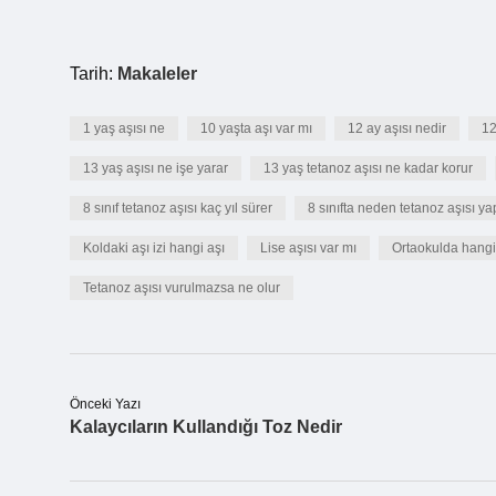
Tarih:
Makaleler
1 yaş aşısı ne
10 yaşta aşı var mı
12 ay aşısı nedir
12
13 yaş aşısı ne işe yarar
13 yaş tetanoz aşısı ne kadar korur
8 sınıf tetanoz aşısı kaç yıl sürer
8 sınıfta neden tetanoz aşısı yap
Koldaki aşı izi hangi aşı
Lise aşısı var mı
Ortaokulda hangi 
Tetanoz aşısı vurulmazsa ne olur
Önceki Yazı
Kalaycıların Kullandığı Toz Nedir