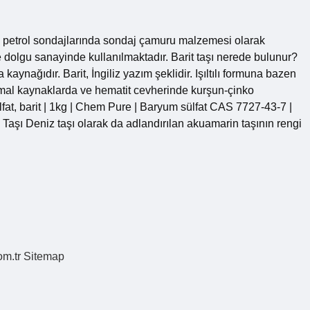
’ı petrol sondajlarında sondaj çamuru malzemesi olarak
ve dolgu sanayinde kullanılmaktadır. Barit taşı nerede bulunur?
aynağıdır. Barit, İngiliz yazım şeklidir. Işıltılı formuna bazen
termal kaynaklarda ve hematit cevherinde kurşun-çinko
lfat, barit | 1kg | Chem Pure | Baryum sülfat CAS 7727-43-7 |
 Taşı Deniz taşı olarak da adlandırılan akuamarin taşının rengi
om.tr
Sitemap