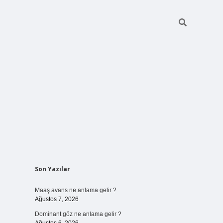
Sidebar
Son Yazılar
ilbet bahi
Maaş avans ne anlama gelir ?
Ağustos 7, 2026
Dominant göz ne anlama gelir ?