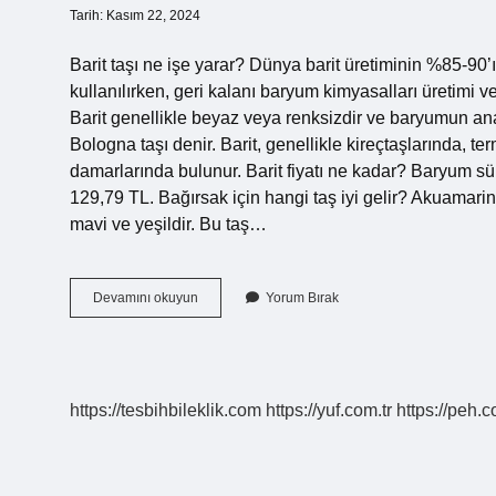
Tarih: Kasım 22, 2024
Barit taşı ne işe yarar? Dünya barit üretiminin %85-90
kullanılırken, geri kalanı baryum kimyasalları üretimi 
Barit genellikle beyaz veya renksizdir ve baryumun ana k
Bologna taşı denir. Barit, genellikle kireçtaşlarında, 
damarlarında bulunur. Barit fiyatı ne kadar? Baryum sü
129,79 TL. Bağırsak için hangi taş iyi gelir? Akuamarin
mavi ve yeşildir. Bu taş…
Barit
Devamını okuyun
Yorum Bırak
Tasi
Nedir
https://tesbihbileklik.com
https://yuf.com.tr
https://peh.c