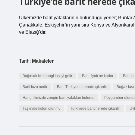
Türkiye’de barit nerede çıkar
Ülkemizde barit yataklarının bulunduğu yerler; Bunlar
Çanakkale, Eskişehir’in yanı sıra Konya ve Afyonkarahis
ve Elazığ’dır.
Tarih:
Makaleler
Bağırsak için hangi taş iyi gelir
Barit fiyatı ne kadar
Barit 
Barit tozu nedir
Barit Türkiyede nerede çıkarılır
Boğaz taşı 
Hangi ilimizde zengin barit yatakları bulunur
Peygamber efendimi
Taş evde kolon olur mu
Türkiyede barit nerede çıkarılır
Uyk