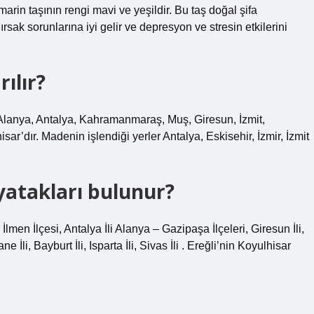
rin taşının rengi mavi ve yeşildir. Bu taş doğal şifa
ğırsak sorunlarına iyi gelir ve depresyon ve stresin etkilerini
ılır?
 Alanya, Antalya, Kahramanmaraş, Muş, Giresun, İzmit,
ar’dır. Madenin işlendiği yerler Antalya, Eskisehir, İzmir, İzmit
 yatakları bulunur?
lmen İlçesi, Antalya İli Alanya – Gazipaşa İlçeleri, Giresun İli,
 İli, Bayburt İli, Isparta İli, Sivas İli . Ereğli’nin Koyulhisar