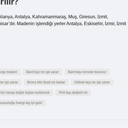
ılır?
 Alanya, Antalya, Kahramanmaraş, Muş, Giresun, İzmit,
ar’dır. Madenin işlendiği yerler Antalya, Eskisehir, İzmir, İzmit
hangi maden
Barit taşı ne işe yarar
Barit taşı nerede bulunur
ne işe yarar
Bronz kilo fiyatı ne kadar
Göbek taşı ne işe yarar
z hangi doğal taşları kullanırdı
Pirit taşı değerli mi
usuzluğa hangi taş iyi gelir