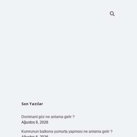
Sidebar
Son Yazılar
ilbet bahis sites
Dominant göz ne anlama gelir ?
Ağustos 6, 2026
Kumrunun balkona yumurta yapması ne anlama gelir ?