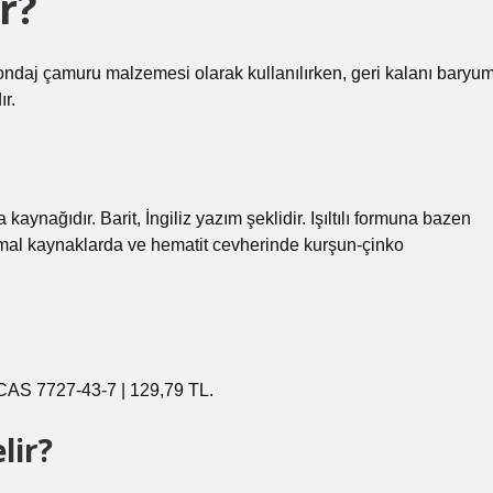
r?
sondaj çamuru malzemesi olarak kullanılırken, geri kalanı baryu
r.
aynağıdır. Barit, İngiliz yazım şeklidir. Işıltılı formuna bazen
termal kaynaklarda ve hematit cevherinde kurşun-çinko
t CAS 7727-43-7 | 129,79 TL.
lir?