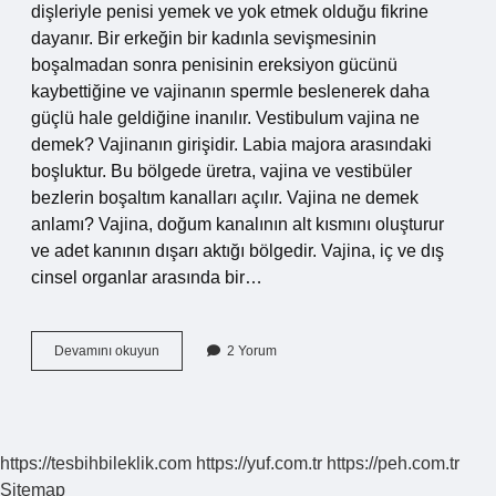
dişleriyle penisi yemek ve yok etmek olduğu fikrine
dayanır. Bir erkeğin bir kadınla sevişmesinin
boşalmadan sonra penisinin ereksiyon gücünü
kaybettiğine ve vajinanın spermle beslenerek daha
güçlü hale geldiğine inanılır. Vestibulum vajina ne
demek? Vajinanın girişidir. Labia majora arasındaki
boşluktur. Bu bölgede üretra, vajina ve vestibüler
bezlerin boşaltım kanalları açılır. Vajina ne demek
anlamı? Vajina, doğum kanalının alt kısmını oluşturur
ve adet kanının dışarı aktığı bölgedir. Vajina, iç ve dış
cinsel organlar arasında bir…
Portio
Devamını okuyun
2 Yorum
Vajina
Ne
Demek
https://tesbihbileklik.com
https://yuf.com.tr
https://peh.com.tr
Sitemap