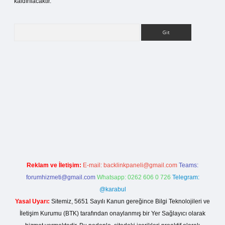
kaldırılacaktır.
Arama
ilbet bahis sitesi
Reklam ve İletişim:
E-mail:
backlinkpaneli@gmail.com
Teams:
forumhizmeti@gmail.com
Whatsapp: 0262 606 0 726
Telegram:
@karabul
Yasal Uyarı:
Sitemiz, 5651 Sayılı Kanun gereğince Bilgi Teknolojileri ve
İletişim Kurumu (BTK) tarafından onaylanmış bir Yer Sağlayıcı olarak