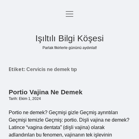
menüyü
Anasayfa
aç
Gizlilik Politikası
Işıltılı Bilgi Köşesi
Yasal Uyarı
Parlak fikirlerle gününü aydınlat!
Hakkımızda
Etiket:
Cervicis ne demek tıp
Portio Vajina Ne Demek
Tarih: Ekim 1, 2024
Portio ne demek? Geçmişi gizle Geçmiş ayrıntıları
Geçmişi temizle Geçmiş: portio. Dişli vajina ne demek?
Latince “vagina dentata” (dişli vajina) olarak
adlandırılan bu fenomen, vajinanın tek işlevinin