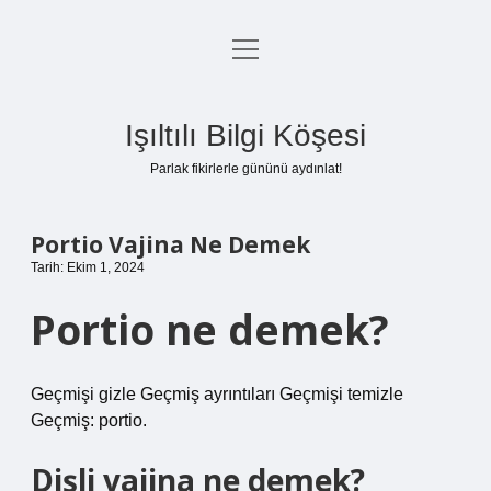
menüyü
Anasayfa
aç
Gizlilik Politikası
Işıltılı Bilgi Köşesi
Yasal Uyarı
Parlak fikirlerle gününü aydınlat!
Hakkımızda
Portio Vajina Ne Demek
Tarih: Ekim 1, 2024
Portio ne demek?
Geçmişi gizle Geçmiş ayrıntıları Geçmişi temizle
Geçmiş: portio.
Dişli vajina ne demek?