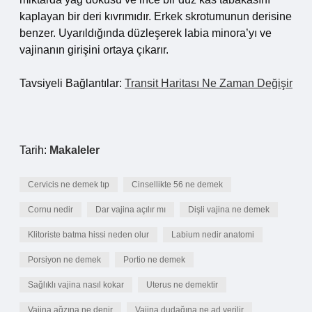
kaplayan bir deri kıvrımıdır. Erkek skrotumunun derisine
benzer. Uyarıldığında düzleşerek labia minora’yı ve
vajinanın girişini ortaya çıkarır.
Tavsiyeli Bağlantılar:
Transit Haritası Ne Zaman Değişir
Tarih:
Makaleler
Cervicis ne demek tıp
Cinsellikte 56 ne demek
Cornu nedir
Dar vajina açılır mı
Dişli vajina ne demek
Klitoriste batma hissi neden olur
Labium nedir anatomi
Porsiyon ne demek
Portio ne demek
Sağlıklı vajina nasıl kokar
Uterus ne demektir
Vajina ağzına ne denir
Vajina dudağına ne ad verilir