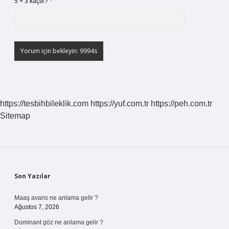
5 + 3 kaçtır?
*
https://tesbihbileklik.com
https://yuf.com.tr
https://peh.com.tr
Sitemap
Sidebar
Son Yazılar
Maaş avans ne anlama gelir ?
Ağustos 7, 2026
Dominant göz ne anlama gelir ?