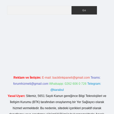
Arama
ilbet bahis sitesi
Reklam ve İletişim:
E-mail:
backlinkpaneli@gmail.com
Teams:
forumhizmeti@gmail.com
Whatsapp: 0262 606 0 726
Telegram:
@karabul
Yasal Uyarı:
Sitemiz, 5651 Sayılı Kanun gereğince Bilgi Teknolojileri ve
İletişim Kurumu (BTK) tarafından onaylanmış bir Yer Sağlayıcı olarak
hizmet vermektedir. Bu nedenle, sitedeki içerikleri proaktif olarak