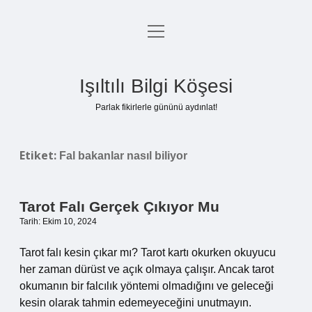
menüyü
Anasayfa
aç
Gizlilik Politikası
Işıltılı Bilgi Köşesi
Yasal Uyarı
Parlak fikirlerle gününü aydınlat!
Hakkımızda
Etiket:
Fal bakanlar nasıl biliyor
Tarot Falı Gerçek Çıkıyor Mu
Tarih: Ekim 10, 2024
Tarot falı kesin çıkar mı? Tarot kartı okurken okuyucu
her zaman dürüst ve açık olmaya çalışır. Ancak tarot
okumanın bir falcılık yöntemi olmadığını ve geleceği
kesin olarak tahmin edemeyeceğini unutmayın.