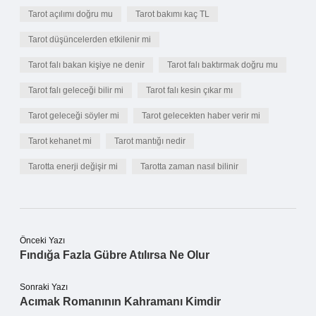
Tarot açılımı doğru mu
Tarot bakımı kaç TL
Tarot düşüncelerden etkilenir mi
Tarot falı bakan kişiye ne denir
Tarot falı baktırmak doğru mu
Tarot falı geleceği bilir mi
Tarot falı kesin çıkar mı
Tarot geleceği söyler mi
Tarot gelecekten haber verir mi
Tarot kehanet mi
Tarot mantığı nedir
Tarotta enerji değişir mi
Tarotta zaman nasıl bilinir
Önceki Yazı
Fındığa Fazla Gübre Atılırsa Ne Olur
Sonraki Yazı
Acımak Romanının Kahramanı Kimdir