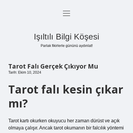
menüyü
Anasayfa
aç
Gizlilik Politikası
Işıltılı Bilgi Köşesi
Yasal Uyarı
Parlak fikirlerle gününü aydınlat!
Hakkımızda
Tarot Falı Gerçek Çıkıyor Mu
Tarih: Ekim 10, 2024
Tarot falı kesin çıkar
mı?
Tarot kartı okurken okuyucu her zaman dürüst ve açık
olmaya çalışır. Ancak tarot okumanın bir falcılık yöntemi