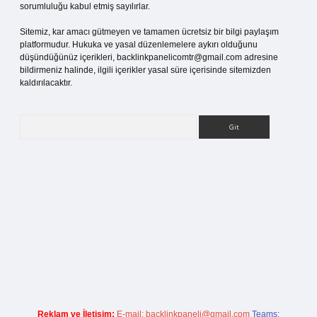
sorumluluğu kabul etmiş sayılırlar.
Sitemiz, kar amacı gütmeyen ve tamamen ücretsiz bir bilgi paylaşım
platformudur. Hukuka ve yasal düzenlemelere aykırı olduğunu
düşündüğünüz içerikleri,
backlinkpanelicomtr@gmail.com
adresine
bildirmeniz halinde, ilgili içerikler yasal süre içerisinde sitemizden
kaldırılacaktır.
Arama
ahis sitesi
Reklam ve İletişim:
E-mail:
backlinkpaneli@gmail.com
Teams: