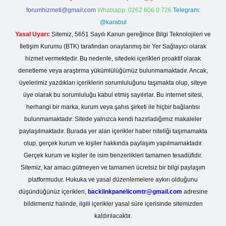
forumhizmeti@gmail.com
Whatsapp: 0262 606 0 726
Telegram:
@karabul
Yasal Uyarı:
Sitemiz, 5651 Sayılı Kanun gereğince Bilgi Teknolojileri ve
İletişim Kurumu (BTK) tarafından onaylanmış bir Yer Sağlayıcı olarak
hizmet vermektedir. Bu nedenle, sitedeki içerikleri proaktif olarak
denetleme veya araştırma yükümlülüğümüz bulunmamaktadır. Ancak,
üyelerimiz yazdıkları içeriklerin sorumluluğunu taşımakta olup, siteye
üye olarak bu sorumluluğu kabul etmiş sayılırlar. Bu internet sitesi,
herhangi bir marka, kurum veya şahıs şirketi ile hiçbir bağlantısı
bulunmamaktadır. Sitede yalnızca kendi hazırladığımız makaleler
paylaşılmaktadır. Burada yer alan içerikler haber niteliği taşımamakta
olup, gerçek kurum ve kişiler hakkında paylaşım yapılmamaktadır.
Gerçek kurum ve kişiler ile isim benzerlikleri tamamen tesadüfidir.
Sitemiz, kar amacı gütmeyen ve tamamen ücretsiz bir bilgi paylaşım
platformudur. Hukuka ve yasal düzenlemelere aykırı olduğunu
düşündüğünüz içerikleri,
backlinkpanelicomtr@gmail.com
adresine
bildirmeniz halinde, ilgili içerikler yasal süre içerisinde sitemizden
kaldırılacaktır.