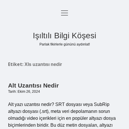
menüyü
Anasayfa
aç
Gizlilik Politikası
Işıltılı Bilgi Köşesi
Yasal Uyarı
Parlak fikirlerle gününü aydınlat!
Hakkımızda
Etiket:
Xls uzantısı nedir
Alt Uzantısı Nedir
Tarih: Ekim 26, 2024
Alt yazı uzantısı nedir? SRT dosyası veya SubRip
altyazı dosyası (.srt), meta veri depolamanın sorun
olmadığı video içerikleri için en popüler altyazı dosya
biçimlerinden biridir. Bu düz metin dosyaları, altyazı