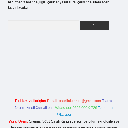
bildirmeniz halinde, ilgili içerikler yasal süre içerisinde sitemizden
kaldırılacaktır.
Arama
ilbet bahis sitesi
Reklam ve İletişim:
E-mail:
backlinkpaneli@gmail.com
Teams:
forumhizmeti@gmail.com
Whatsapp: 0262 606 0 726
Telegram:
@karabul
Yasal Uyarı:
Sitemiz, 5651 Sayılı Kanun gereğince Bilgi Teknolojileri ve