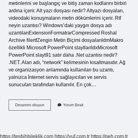
metinlerini ve başlangıç ​​ve bitiş zaman kodlarını birbiri
ardına içerir. Alt yazı dosyası nedir? Altyazı dosyaları,
videodaki konuşmaların metin dökümlerini içerir. Rtf
neyin uzantısı? Windows’daki yaygın dosya adı
uzantılarıExtensionFormatrarCompressed Roshal
Archive filertfZengin Metin Biçimi dosyalarıldmMakro
özellikli Microsoft PowerPoint slaytlarıldxMicrosoft
PowerPoint slayt91 satır daha .Net uzantısı nedir?
.NET. Alan adı, “network” kelimesinin kısaltmasıdır. Ağ
ve organizasyon anlamında kullanılan bu uzantı,
yalnızca İnternet servis sağlayıcıları ve servis
sunucuları tarafından kullanılır. En çok…
Alt
Devamını okuyun
Yorum Bırak
Uzantısı
Nedir
https://tesbihbileklik.com
https://yuf.com.tr
https://peh.com.tr