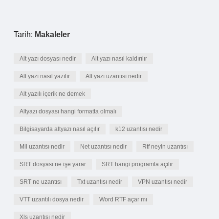
Tarih:
Makaleler
Alt yazı dosyası nedir
Alt yazı nasıl kaldırılır
Alt yazı nasıl yazılır
Alt yazı uzantısı nedir
Alt yazılı içerik ne demek
Altyazı dosyası hangi formatta olmalı
Bilgisayarda altyazı nasıl açılır
k12 uzantısı nedir
Mil uzantısı nedir
Net uzantısı nedir
Rtf neyin uzantısı
SRT dosyası ne işe yarar
SRT hangi programla açılır
SRT ne uzantısı
Txt uzantısı nedir
VPN uzantısı nedir
VTT uzantılı dosya nedir
Word RTF açar mı
Xls uzantısı nedir