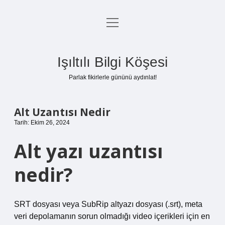
menüyü
Anasayfa
aç
Gizlilik Politikası
Işıltılı Bilgi Köşesi
Yasal Uyarı
Parlak fikirlerle gününü aydınlat!
Hakkımızda
Alt Uzantısı Nedir
Tarih: Ekim 26, 2024
Alt yazı uzantısı
nedir?
SRT dosyası veya SubRip altyazı dosyası (.srt), meta
veri depolamanın sorun olmadığı video içerikleri için en