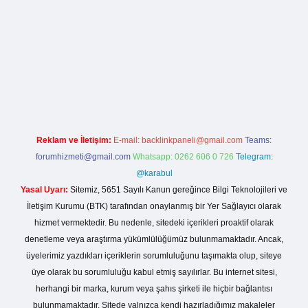
sitesi
Reklam ve İletişim:
E-mail:
backlinkpaneli@gmail.com
Teams:
forumhizmeti@gmail.com
Whatsapp: 0262 606 0 726
Telegram:
@karabul
Yasal Uyarı:
Sitemiz, 5651 Sayılı Kanun gereğince Bilgi Teknolojileri ve
İletişim Kurumu (BTK) tarafından onaylanmış bir Yer Sağlayıcı olarak
hizmet vermektedir. Bu nedenle, sitedeki içerikleri proaktif olarak
denetleme veya araştırma yükümlülüğümüz bulunmamaktadır. Ancak,
üyelerimiz yazdıkları içeriklerin sorumluluğunu taşımakta olup, siteye
üye olarak bu sorumluluğu kabul etmiş sayılırlar. Bu internet sitesi,
herhangi bir marka, kurum veya şahıs şirketi ile hiçbir bağlantısı
bulunmamaktadır. Sitede yalnızca kendi hazırladığımız makaleler