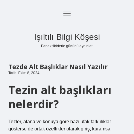
menüyü
Anasayfa
aç
Gizlilik Politikası
Işıltılı Bilgi Köşesi
Yasal Uyarı
Parlak fikirlerle gününü aydınlat!
Hakkımızda
Tezde Alt Başlıklar Nasıl Yazılır
Tarih: Ekim 8, 2024
Tezin alt başlıkları
nelerdir?
Tezler, alana ve konuya göre bazı ufak farklılıklar
gösterse de ortak özellikler olarak giriş, kuramsal