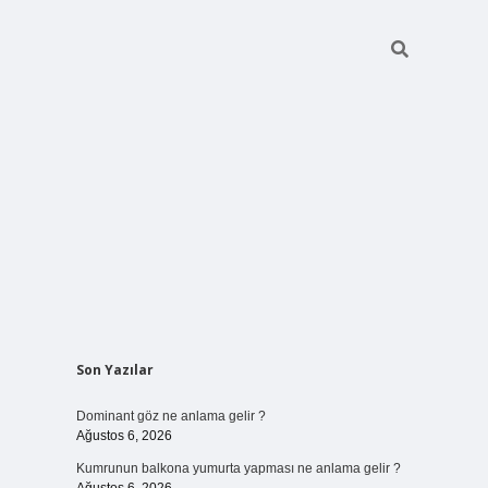
Sidebar
Son Yazılar
ilbet bahis
Dominant göz ne anlama gelir ?
Ağustos 6, 2026
Kumrunun balkona yumurta yapması ne anlama gelir ?