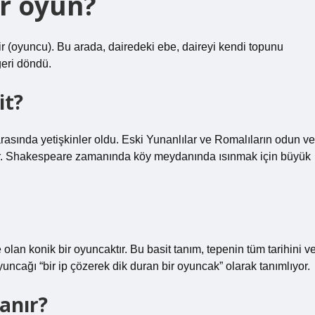
ir oyun?
ilir (oyuncu). Bu arada, dairedeki ebe, daireyi kendi topunu
geri döndü.
it?
arasında yetişkinler oldu. Eski Yunanlılar ve Romalıların odun ve
edir. Shakespeare zamanında köy meydanında ısınmak için büyük
lan konik bir oyuncaktır. Bu basit tanım, tepenin tüm tarihini v
uncağı “bir ip çözerek dik duran bir oyuncak” olarak tanımlıyor.
anır?