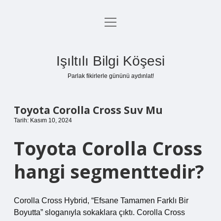
menüyü
Anasayfa
aç
Gizlilik Politikası
Işıltılı Bilgi Köşesi
Yasal Uyarı
Parlak fikirlerle gününü aydınlat!
Hakkımızda
Toyota Corolla Cross Suv Mu
Tarih: Kasım 10, 2024
Toyota Corolla Cross
hangi segmenttedir?
Corolla Cross Hybrid, “Efsane Tamamen Farklı Bir
Boyutta” sloganıyla sokaklara çıktı. Corolla Cross