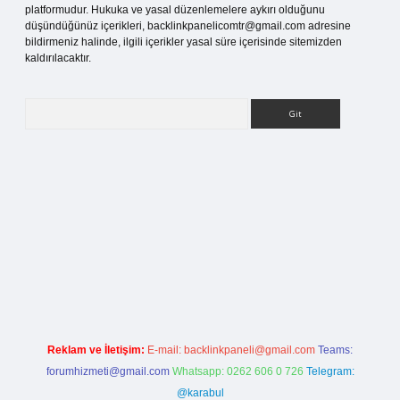
platformudur. Hukuka ve yasal düzenlemelere aykırı olduğunu
düşündüğünüz içerikleri,
backlinkpanelicomtr@gmail.com
adresine
bildirmeniz halinde, ilgili içerikler yasal süre içerisinde sitemizden
kaldırılacaktır.
Arama
esi
Reklam ve İletişim:
E-mail:
backlinkpaneli@gmail.com
Teams:
forumhizmeti@gmail.com
Whatsapp: 0262 606 0 726
Telegram:
@karabul