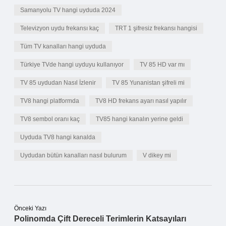
Samanyolu TV hangi uyduda 2024
Televizyon uydu frekansı kaç
TRT 1 şifresiz frekansı hangisi
Tüm TV kanalları hangi uyduda
Türkiye TVde hangi uyduyu kullanıyor
TV 85 HD var mı
TV 85 uydudan Nasıl İzlenir
TV 85 Yunanistan şifreli mi
TV8 hangi platformda
TV8 HD frekans ayarı nasıl yapılır
TV8 sembol oranı kaç
TV85 hangi kanalın yerine geldi
Uyduda TV8 hangi kanalda
Uydudan bütün kanalları nasıl bulurum
V dikey mi
Önceki Yazı
Polinomda Çift Dereceli Terimlerin Katsayıları