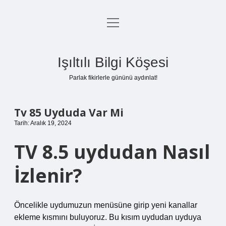
menüyü
Anasayfa
aç
Gizlilik Politikası
Işıltılı Bilgi Köşesi
Yasal Uyarı
Parlak fikirlerle gününü aydınlat!
Hakkımızda
Tv 85 Uyduda Var Mi
Tarih: Aralık 19, 2024
TV 8.5 uydudan Nasıl
İzlenir?
Öncelikle uydumuzun menüsüne girip yeni kanallar
ekleme kısmını buluyoruz. Bu kısım uydudan uyduya