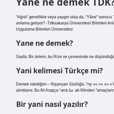
Yane ne demek TDK
“Ağrılı” genellikle veya yaygın olsa da, “Yâne” sonucu Tü
anlama geliyor? -Tdksakarya Üniversitesi Bilimleri A
Uygulama Bilimleri Üniversitesi
Yane ne demek?
Sayfa: Bir ünlem, bu Rize ve çevresinde ne düşündüğü
Yani kelimesi Türkçe mi?
Demek istediğim – Nişanyan Sözlüğü. ˁny «« «« «« «’in
alıntılanır. Bu fiil Arapça ˁanā عنَا ab fiilinden “a
Bir yani nasıl yazılır?