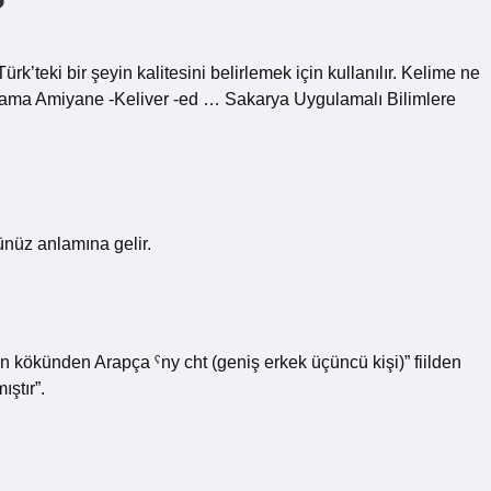
?
rk’teki bir şeyin kalitesini belirlemek için kullanılır. Kelime ne
nlama Amiyane -Keliver -ed … Sakarya Uygulamalı Bilimlere
nüz anlamına gelir.
 kökünden Arapça ˁny cht (geniş erkek üçüncü kişi)” fiilden
maçlanmıştır”.