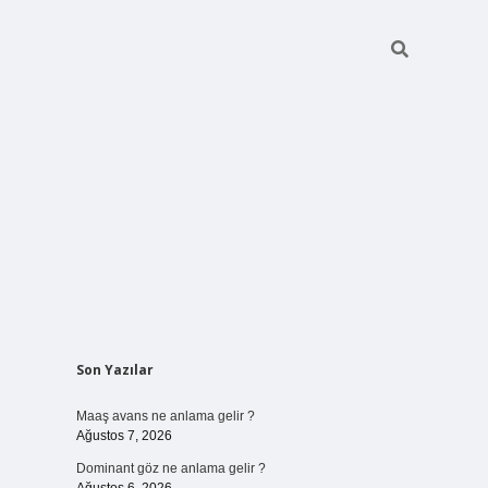
Sidebar
Son Yazılar
ilbet bahis
Maaş avans ne anlama gelir ?
Ağustos 7, 2026
Dominant göz ne anlama gelir ?