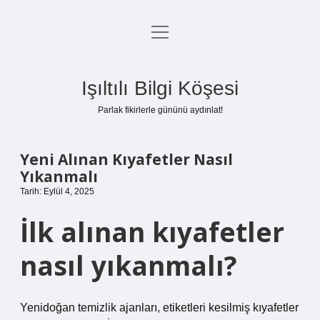
menüyü
Anasayfa
aç
Gizlilik Politikası
Işıltılı Bilgi Köşesi
Yasal Uyarı
Parlak fikirlerle gününü aydınlat!
Hakkımızda
Yeni Alınan Kıyafetler Nasıl
Yıkanmalı
Tarih: Eylül 4, 2025
İlk alınan kıyafetler
nasıl yıkanmalı?
Yenidoğan temizlik ajanları, etiketleri kesilmiş kıyafetler