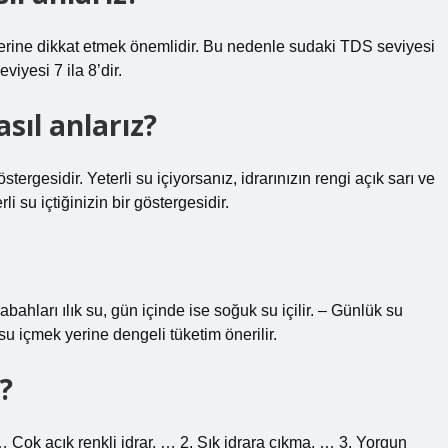
erine dikkat etmek önemlidir. Bu nedenle sudaki TDS seviyesi
iyesi 7 ila 8’dir.
ıl anlarız?
östergesidir. Yeterli su içiyorsanız, idrarınızın rengi açık sarı ve
i su içtiğinizin bir göstergesidir.
sabahları ılık su, gün içinde ise soğuk su içilir. – Günlük su
 su içmek yerine dengeli tüketim önerilir.
z?
mı”… Çok açık renkli idrar. … 2. Sık idrara çıkma. … 3. Yorgun