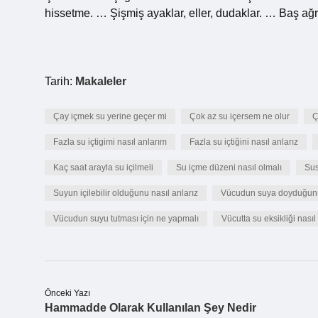
hissetme. … Şişmiş ayaklar, eller, dudaklar. … Baş ağrıl
Tarih:
Makaleler
Çay içmek su yerine geçer mi
Çok az su içersem ne olur
Ç
Fazla su içtigimi nasıl anlarım
Fazla su içtiğini nasıl anlarız
Kaç saat arayla su içilmeli
Su içme düzeni nasıl olmalı
Sus
Suyun içilebilir olduğunu nasıl anlarız
Vücudun suya doyduğunu 
Vücudun suyu tutması için ne yapmalı
Vücutta su eksikliği nasıl 
Önceki Yazı
Hammadde Olarak Kullanılan Şey Nedir