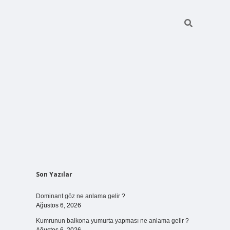
Sidebar
Son Yazılar
ilbet bahis sites
Dominant göz ne anlama gelir ?
Ağustos 6, 2026
Kumrunun balkona yumurta yapması ne anlama gelir ?