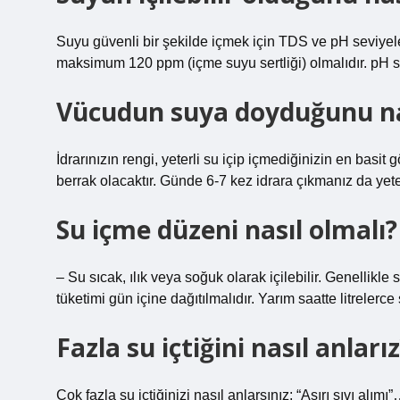
Suyu güvenli bir şekilde içmek için TDS ve pH seviyel
maksimum 120 ppm (içme suyu sertliği) olmalıdır. pH sev
Vücudun suya doyduğunu nas
İdrarınızın rengi, yeterli su içip içmediğinizin en basit g
berrak olacaktır. Günde 6-7 kez idrara çıkmanız da yeterl
Su içme düzeni nasıl olmalı?
– Su sıcak, ılık veya soğuk olarak içilebilir. Genellikle 
tüketimi gün içine dağıtılmalıdır. Yarım saatte litrelerce
Fazla su içtiğini nasıl anları
Çok fazla su içtiğinizi nasıl anlarsınız: “Aşırı sıvı alı