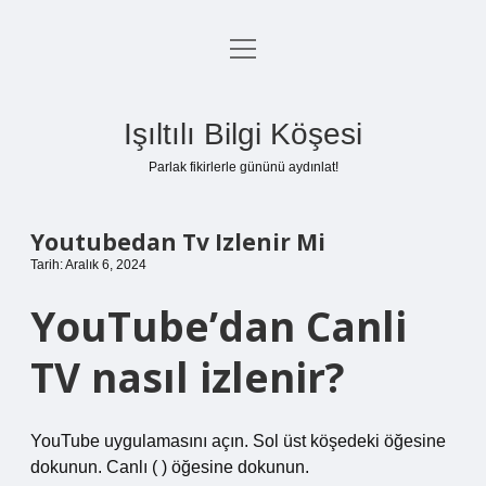
menüyü
Anasayfa
aç
Gizlilik Politikası
Işıltılı Bilgi Köşesi
Yasal Uyarı
Parlak fikirlerle gününü aydınlat!
Hakkımızda
Youtubedan Tv Izlenir Mi
Tarih: Aralık 6, 2024
YouTube’dan Canli
TV nasıl izlenir?
YouTube uygulamasını açın. Sol üst köşedeki öğesine
dokunun. Canlı ( ) öğesine dokunun.