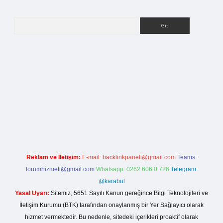
Arama
tesi
Reklam ve İletişim:
E-mail:
backlinkpaneli@gmail.com
Teams:
forumhizmeti@gmail.com
Whatsapp: 0262 606 0 726
Telegram:
@karabul
Yasal Uyarı:
Sitemiz, 5651 Sayılı Kanun gereğince Bilgi Teknolojileri ve
İletişim Kurumu (BTK) tarafından onaylanmış bir Yer Sağlayıcı olarak
hizmet vermektedir. Bu nedenle, sitedeki içerikleri proaktif olarak