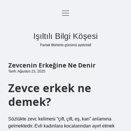
menüyü
Anasayfa
aç
Gizlilik Politikası
Işıltılı Bilgi Köşesi
Yasal Uyarı
Parlak fikirlerle gününü aydınlat!
Hakkımızda
Zevcenin Erkeğine Ne Denir
Tarih: Ağustos 23, 2025
Zevce erkek ne
demek?
Sözlükte zevc kelimesi “çift, çift, eş, karı” anlamına
gelmektedir. Evli kadınlara kocalarından ayırt etmek