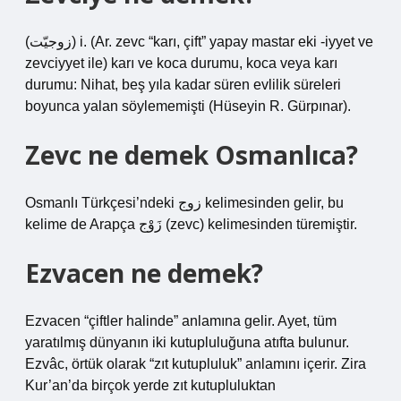
(ﺯﻭﺟﻴّﺖ) i. (Ar. zevc “karı, çift” yapay mastar eki -iyyet ve
zevciyyet ile) karı ve koca durumu, koca veya karı
durumu: Nihat, beş yıla kadar süren evlilik süreleri
boyunca yalan söylememişti (Hüseyin R. Gürpınar).
Zevc ne demek Osmanlıca?
Osmanlı Türkçesi’ndeki زوج kelimesinden gelir, bu
kelime de Arapça زَوْج (zevc) kelimesinden türemiştir.
Ezvacen ne demek?
Ezvacen “çiftler halinde” anlamına gelir. Ayet, tüm
yaratılmış dünyanın iki kutupluluğuna atıfta bulunur.
Ezvâc, örtük olarak “zıt kutupluluk” anlamını içerir. Zira
Kur’an’da birçok yerde zıt kutupluluktan