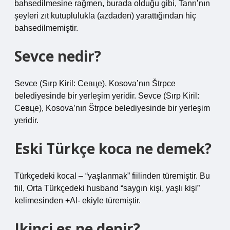
bahsedilmesine rağmen, burada olduğu gibi, Tanrı’nın
şeyleri zıt kutuplulukla (azdaden) yarattığından hiç
bahsedilmemiştir.
Sevce nedir?
Sevce (Sırp Kiril: Севце), Kosova’nın Štrpce
belediyesinde bir yerleşim yeridir. Sevce (Sırp Kiril:
Севце), Kosova’nın Štrpce belediyesinde bir yerleşim
yeridir.
Eski Türkçe koca ne demek?
Türkçedeki kocal – “yaşlanmak” fiilinden türemiştir. Bu
fiil, Orta Türkçedeki husband “saygın kişi, yaşlı kişi”
kelimesinden +Al- ekiyle türemiştir.
Ikinci eş ne denir?