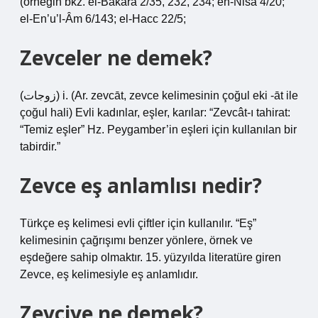
(örneğin bkz. el-Bakara 2/35, 232, 234; en-Nisa 4/20;
el-En’u’l-Âm 6/143; el-Hacc 22/5;
Zevceler ne demek?
(ﺯﻭﺟﺎﺕ) i. (Ar. zevcāt, zevce kelimesinin çoğul eki -āt ile
çoğul hali) Evli kadınlar, eşler, karılar: “Zevcât-ı tahirat:
“Temiz eşler” Hz. Peygamber’in eşleri için kullanılan bir
tabirdir.”
Zevce eş anlamlısı nedir?
Türkçe eş kelimesi evli çiftler için kullanılır. “Eş”
kelimesinin çağrışımı benzer yönlere, örnek ve
eşdeğere sahip olmaktır. 15. yüzyılda literatüre giren
Zevce, eş kelimesiyle eş anlamlıdır.
Zevciye ne demek?