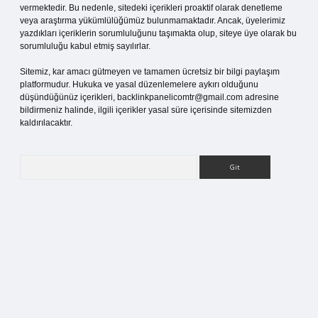
vermektedir. Bu nedenle, sitedeki içerikleri proaktif olarak denetleme
veya araştırma yükümlülüğümüz bulunmamaktadır. Ancak, üyelerimiz
yazdıkları içeriklerin sorumluluğunu taşımakta olup, siteye üye olarak bu
sorumluluğu kabul etmiş sayılırlar.
Sitemiz, kar amacı gütmeyen ve tamamen ücretsiz bir bilgi paylaşım
platformudur. Hukuka ve yasal düzenlemelere aykırı olduğunu
düşündüğünüz içerikleri,
backlinkpanelicomtr@gmail.com
adresine
bildirmeniz halinde, ilgili içerikler yasal süre içerisinde sitemizden
kaldırılacaktır.
Arama
 sitesi