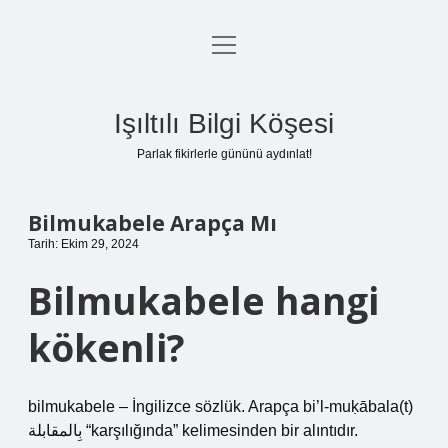
menüyü
Anasayfa
aç
Gizlilik Politikası
Işıltılı Bilgi Köşesi
Yasal Uyarı
Parlak fikirlerle gününü aydınlat!
Hakkımızda
Bilmukabele Arapça Mı
Tarih: Ekim 29, 2024
Bilmukabele hangi
kökenli?
bilmukabele – İngilizce sözlük. Arapça bi’l-muḳābala(t)
بِالمقابلة “karşılığında” kelimesinden bir alıntıdır.