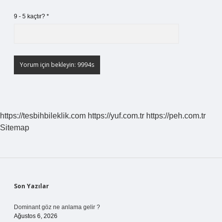
9 - 5 kaçtır?
*
https://tesbihbileklik.com
https://yuf.com.tr
https://peh.com.tr
Sitemap
Sidebar
Son Yazılar
Dominant göz ne anlama gelir ?
Ağustos 6, 2026