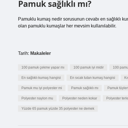
Pamuk sağlıklı mı?
Pamuklu kumaş nedir sorusunun cevabı en sağlıklı kumaş
olan pamuklu kumaşlar her mevsim kullanılabilir.
Tarih:
Makaleler
100 pamuk çekme yapar mı
100 pamuk iyi midir
100 pamuk
En sağlıklı kumaş hangisi
En sıcak tutan kumaş hangisi
Kı
Pamuk mu iyi polyester mi
Pamuk sağlıklı mı
Pamuk tüylen
Polyester naylon mu
Polyester neden kokar
Polyester ter
Yüzde 65 pamuk yüzde 35 polyester ne demek