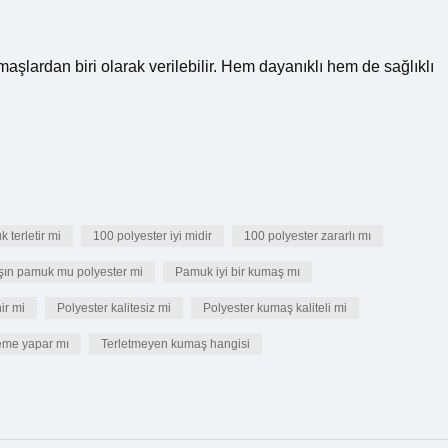
lardan biri olarak verilebilir. Hem dayanıklı hem de sağlıklı
 terletir mi
100 polyester iyi midir
100 polyester zararlı mı
şın pamuk mu polyester mi
Pamuk iyi bir kumaş mı
ir mi
Polyester kalitesiz mi
Polyester kumaş kaliteli mi
leme yapar mı
Terletmeyen kumaş hangisi