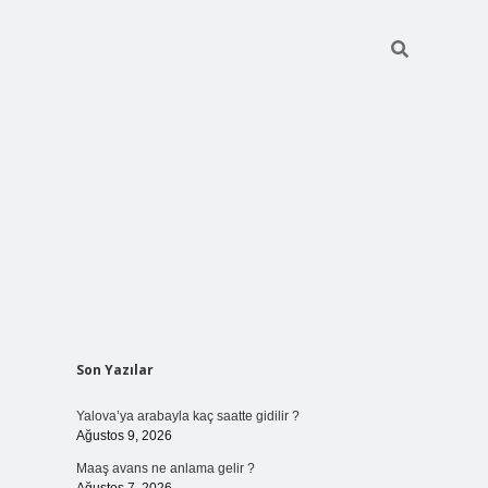
Sidebar
Son Yazılar
ilbet bahis sitesi
Yalova’ya arabayla kaç saatte gidilir ?
Ağustos 9, 2026
Maaş avans ne anlama gelir ?