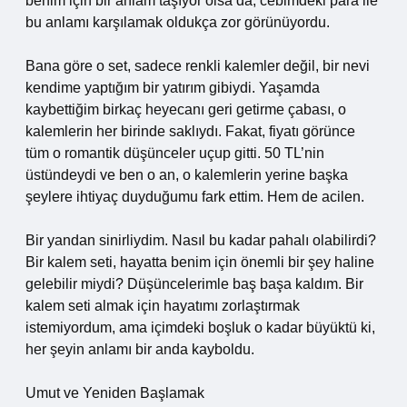
benim için bir anlam taşıyor olsa da, cebimdeki para ile
bu anlamı karşılamak oldukça zor görünüyordu.
Bana göre o set, sadece renkli kalemler değil, bir nevi
kendime yaptığım bir yatırım gibiydi. Yaşamda
kaybettiğim birkaç heyecanı geri getirme çabası, o
kalemlerin her birinde saklıydı. Fakat, fiyatı görünce
tüm o romantik düşünceler uçup gitti. 50 TL’nin
üstündeydi ve ben o an, o kalemlerin yerine başka
şeylere ihtiyaç duyduğumu fark ettim. Hem de acilen.
Bir yandan sinirliydim. Nasıl bu kadar pahalı olabilirdi?
Bir kalem seti, hayatta benim için önemli bir şey haline
gelebilir miydi? Düşüncelerimle baş başa kaldım. Bir
kalem seti almak için hayatımı zorlaştırmak
istemiyordum, ama içimdeki boşluk o kadar büyüktü ki,
her şeyin anlamı bir anda kayboldu.
Umut ve Yeniden Başlamak