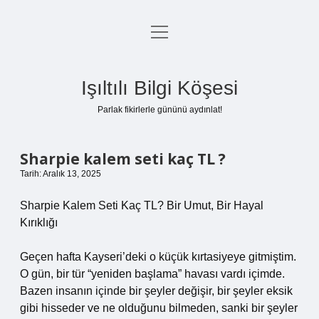
menüyü
Anasayfa
aç
Gizlilik Politikası
Işıltılı Bilgi Köşesi
Yasal Uyarı
Parlak fikirlerle gününü aydınlat!
Hakkımızda
Sharpie kalem seti kaç TL ?
Tarih: Aralık 13, 2025
Sharpie Kalem Seti Kaç TL? Bir Umut, Bir Hayal
Kırıklığı
Geçen hafta Kayseri’deki o küçük kırtasiyeye gitmiştim.
O gün, bir tür “yeniden başlama” havası vardı içimde.
Bazen insanın içinde bir şeyler değişir, bir şeyler eksik
gibi hisseder ve ne olduğunu bilmeden, sanki bir şeyler