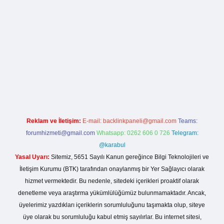
ahis sitesi
Reklam ve İletişim:
E-mail:
backlinkpaneli@gmail.com
Teams:
forumhizmeti@gmail.com
Whatsapp: 0262 606 0 726
Telegram:
@karabul
Yasal Uyarı:
Sitemiz, 5651 Sayılı Kanun gereğince Bilgi Teknolojileri ve
İletişim Kurumu (BTK) tarafından onaylanmış bir Yer Sağlayıcı olarak
hizmet vermektedir. Bu nedenle, sitedeki içerikleri proaktif olarak
denetleme veya araştırma yükümlülüğümüz bulunmamaktadır. Ancak,
üyelerimiz yazdıkları içeriklerin sorumluluğunu taşımakta olup, siteye
üye olarak bu sorumluluğu kabul etmiş sayılırlar. Bu internet sitesi,