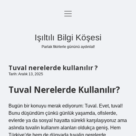
menüyü
Anasayfa
aç
Gizlilik Politikası
Işıltılı Bilgi Köşesi
Yasal Uyarı
Parlak fikirlerle gününü aydınlat!
Hakkımızda
Tuval nerelerde kullanılır ?
Tarih: Aralık 13, 2025
Tuval Nerelerde Kullanılır?
Bugün bir konuyu merak ediyorum: Tuval. Evet, tuval!
Bunu düşündüm çünkü günlük yaşamda, ofislerde,
evlerde ya da sosyal hayatta sürekli karşılaşıyoruz ama
aslında tuvalin kullanım alanları oldukça geniş. Hem
Türkiye’de hem de dünyada tuvalin nerelerde